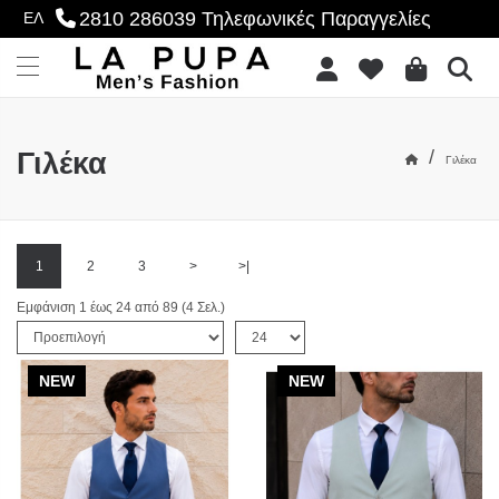
2810 286039
Τηλεφωνικές Παραγγελίες
ΕΛ
se menu
Επιθυμητό
Menu
/
Γιλέκα
Γιλέκα
Αρχική
Γιλέκα
1
2
3
>
>|
Εμφάνιση 1 έως 24 από 89 (4 Σελ.)
Ταξινόμηση:
Εμφάνιση:
NEW
NEW