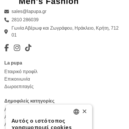
sales@lapupa.gr
2810 286039
Γωνία Αβέρωφ και Ζωγράφου, Ηράκλειο, Κρήτη, 712
01
Facebook
Instagram
TikTok
La pupa
Εταιρικό προφίλ
Επικοινωνία
Δωροεπιταγές
Δημοφιλείς κατηγορίες
×
Ανδρικά παντελόνια
Ανδρικα πουκάμισα
Αυτός ο ιστότοπος
ENGLISH
Ανδρικά πανωφόρια
χρησιμοποιεί cookies