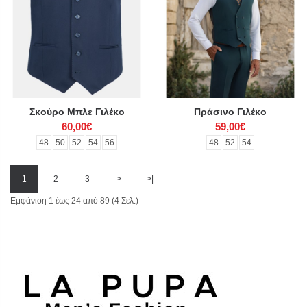
Σκούρο Μπλε Γιλέκο
Πράσινο Γιλέκο
60,00€
59,00€
48
50
52
54
56
48
52
54
1
2
3
>
>|
Εμφάνιση 1 έως 24 από 89 (4 Σελ.)