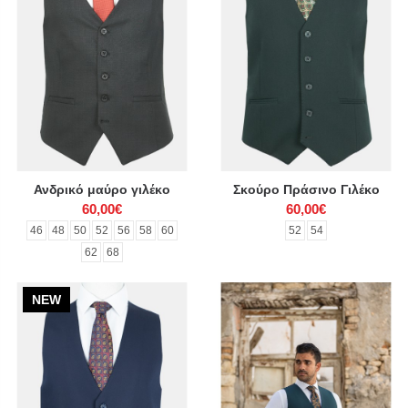
Ανδρικό μαύρο γιλέκο
Σκούρο Πράσινο Γιλέκο
60,00€
60,00€
46
48
50
52
56
58
60
52
54
62
68
NEW