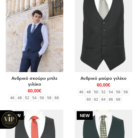
Ανδρικό σκούρο μπλε
Ανδρικό μαύρο γιλέκο
γιλέκο
60,00€
60,00€
46
48
50
52
54
56
58
46
48
52
54
56
58
68
60
62
64
66
68
NEW
NEW