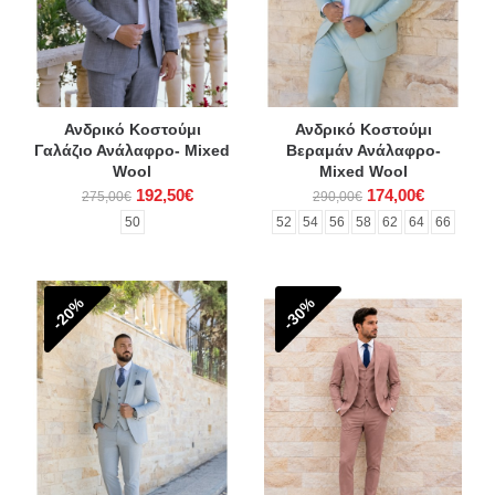
Ανδρικό Κοστούμι
Ανδρικό Κοστούμι
Γαλάζιο Ανάλαφρο- Mixed
Βεραμάν Ανάλαφρο-
Wool
Mixed Wool
192,50€
174,00€
275,00€
290,00€
50
52
54
56
58
62
64
66
-20%
-30%