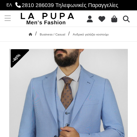
2810 286039
Τηλεφωνικές Παραγγελίες
ΕΛ
se menu
Επιθυμητό
Menu
/
/
Business / Casual
Ανδρικό γαλάζιο κοστούμι
Αρχική
-40%