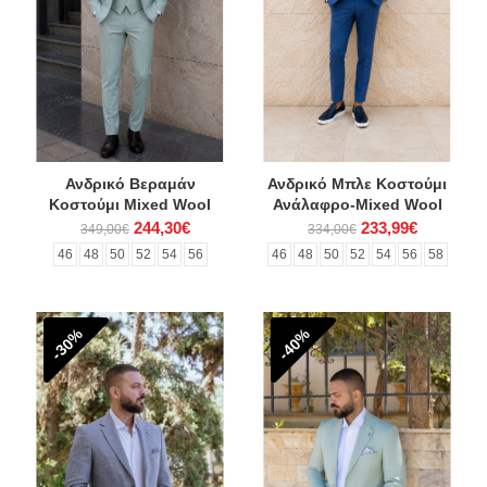
Ανδρικό Βεραμάν
Ανδρικό Μπλε Κοστούμι
Κοστούμι Mixed Wool
Ανάλαφρο-Mixed Wool
244,30€
233,99€
349,00€
334,00€
46
48
50
52
54
56
46
48
50
52
54
56
58
-30%
-40%