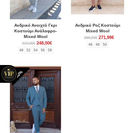
Ανδρικό Ανοιχτό Γκρι
Ανδρικό Ροζ Κοστούμι
Κοστούμι Ανάλαφρο-
Mixed Wool
Mixed Wool
271,99€
388,00€
248,00€
310,00€
46
48
50
48
52
54
56
58
-30%