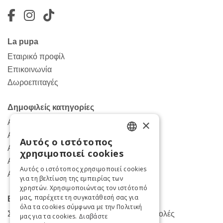
Facebook
Instagram
TikTok
La pupa
Εταιρικό προφίλ
Επικοινωνία
Δωροεπιταγές
Δημοφιλείς κατηγορίες
×
Ανδρικά παντελόνια
Ανδρικα πουκάμισα
Αυτός ο ιστότοπος
ENGLISH
Ανδρικά πανωφόρια
χρησιμοποιεί cookies
Ανδρικά κοστούμια
GREEK
Αυτός ο ιστότοπος χρησιμοποιεί cookies
Ανδρικές μπλούζες
για τη βελτίωση της εμπειρίας των
χρηστών. Χρησιμοποιώντας τον ιστότοπό
μας, παρέχετε τη συγκατάθεσή σας για
Βοήθεια
όλα τα cookies σύμφωνα με την Πολιτική
Συχνές Ερωτήσεις για Παραγγελίες- Αποστολές
μας για τα cookies.
Διαβάστε