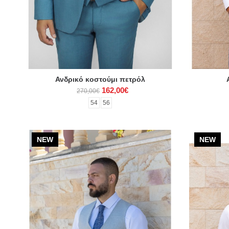
Ανδρικό κοστούμι πετρόλ
162,00€
270,00€
54
56
NEW
NEW