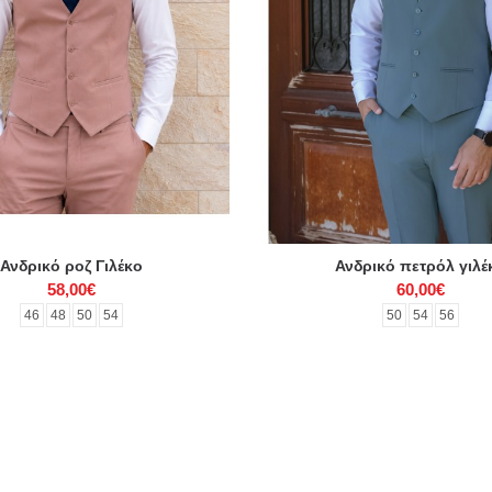
Ανδρικό ροζ Γιλέκο
Ανδρικό πετρόλ γιλέ
58,00€
60,00€
46
48
50
54
50
54
56