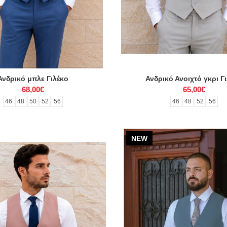
Ανδρικό μπλε Γιλέκο
Ανδρικό Ανοιχτό γκρι Γ
68,00€
65,00€
46
48
50
52
56
46
48
52
56
NEW