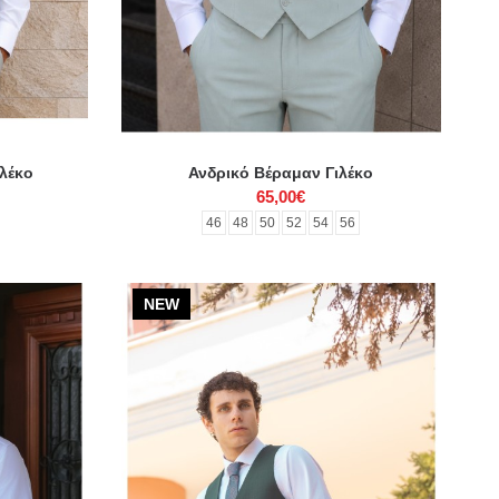
ιλέκο
Ανδρικό Βέραμαν Γιλέκο
65,00€
46
48
50
52
54
56
NEW