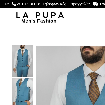
2810 286039
Τηλεφωνικές Παραγγελίες
Τρ
ΕΛ
se menu
Menu