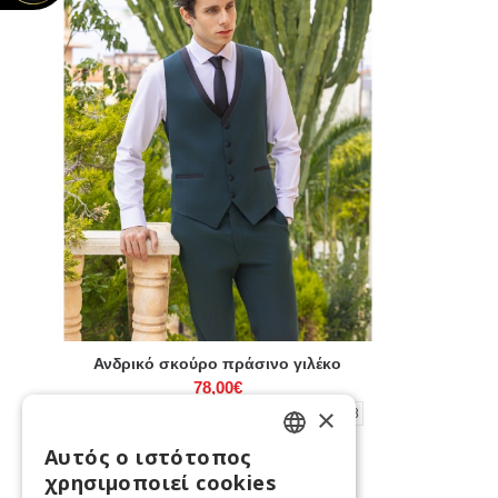
Ανδρικό σκούρο πράσινο γιλέκο
78,00€
×
48
50
52
54
56
58
60
62
64
66
68
Αυτός ο ιστότοπος
ENGLISH
χρησιμοποιεί cookies