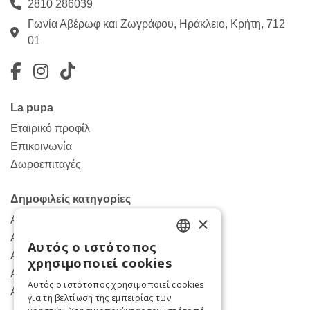
2810 286039
Γωνία Αβέρωφ και Ζωγράφου, Ηράκλειο, Κρήτη, 712
01
Facebook
Instagram
TikTok
La pupa
Εταιρικό προφίλ
Επικοινωνία
Δωροεπιταγές
Δημοφιλείς κατηγορίες
×
Ανδρικά παντελόνια
Ανδρικα πουκάμισα
Αυτός ο ιστότοπος
ENGLISH
Ανδρικά πανωφόρια
χρησιμοποιεί cookies
Ανδρικά κοστούμια
GREEK
Αυτός ο ιστότοπος χρησιμοποιεί cookies
Ανδρικές μπλούζες
για τη βελτίωση της εμπειρίας των