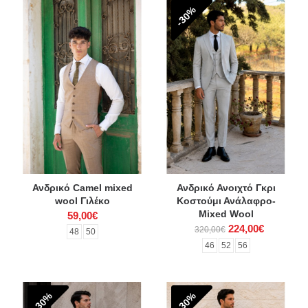
-30%
Ανδρικό Camel mixed
Ανδρικό Ανοιχτό Γκρι
wool Γιλέκο
Κοστούμι Ανάλαφρο-
Mixed Wool
59,00€
224,00€
320,00€
48
50
46
52
56
-30%
-30%