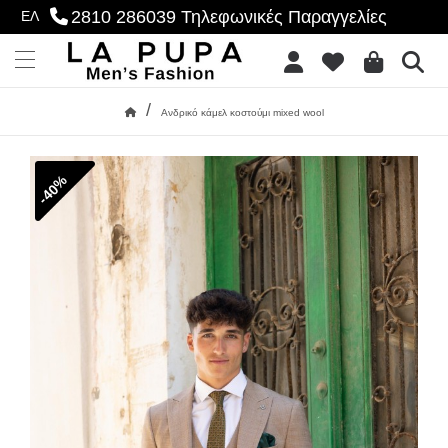
2810 286039
Τηλεφωνικές Παραγγελίες
ΕΛ
se menu
Επιθυμητό
Menu
/
Ανδρικό κάμελ κοστούμι mixed wool
Αρχική
-40%