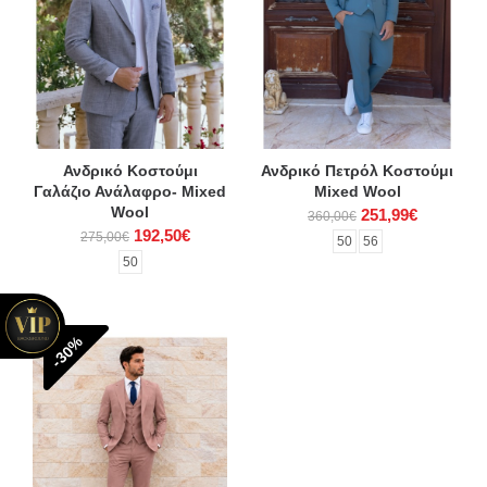
Ανδρικό Κοστούμι
Ανδρικό Πετρόλ Κοστούμι
Γαλάζιο Ανάλαφρο- Mixed
Mixed Wool
Wool
251,99€
360,00€
192,50€
275,00€
50
56
50
-30%