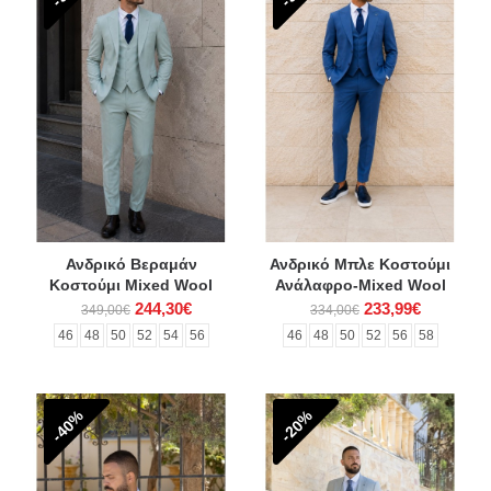
Ανδρικό Βεραμάν
Ανδρικό Μπλε Κοστούμι
Κοστούμι Mixed Wool
Ανάλαφρο-Mixed Wool
244,30€
233,99€
349,00€
334,00€
46
48
50
52
54
56
46
48
50
52
56
58
-40%
-20%