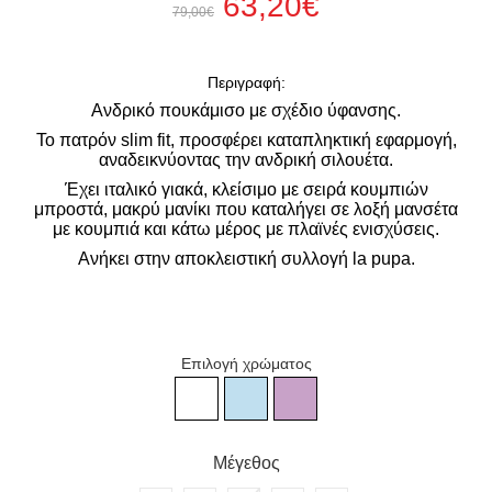
63,20€
79,00€
Περιγραφή:
Ανδρικό πουκάμισο με σχέδιο ύφανσης.
Το πατρόν slim
fit, προσφέρει καταπληκτική εφαρμογή,
αναδεικνύοντας την ανδρική σιλουέτα.
Έχει ιταλικό γιακά, κλείσιμο με σειρά κουμπιών
μπροστά, μακρύ μανίκι που καταλήγει σε λοξή μανσέτα
με κουμπιά και κάτω μέρος με πλαϊνές ενισχύσεις.
Ανήκει στην αποκλειστική συλλογή la pupa.
Επιλογή χρώματος
Ανδρικό σιέλ πουκάμισο με σχέ
Ανδρικό λευκό πουκάμισο με σχέδιο ύφαν
Ανδρικό λιλά πουκάμισο με 
Μέγεθος