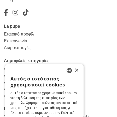
01
Facebook
Instagram
TikTok
La pupa
Εταιρικό προφίλ
Επικοινωνία
Δωροεπιταγές
Δημοφιλείς κατηγορίες
×
Ανδρικά παντελόνια
Ανδρικα πουκάμισα
Αυτός ο ιστότοπος
ENGLISH
Ανδρικά πανωφόρια
χρησιμοποιεί cookies
Ανδρικά κοστούμια
GREEK
Αυτός ο ιστότοπος χρησιμοποιεί cookies
Ανδρικές μπλούζες
για τη βελτίωση της εμπειρίας των
χρηστών. Χρησιμοποιώντας τον ιστότοπό
μας, παρέχετε τη συγκατάθεσή σας για
Βοήθεια
όλα τα cookies σύμφωνα με την Πολιτική
Συχνές Ερωτήσεις για Παραγγελίες- Αποστολές