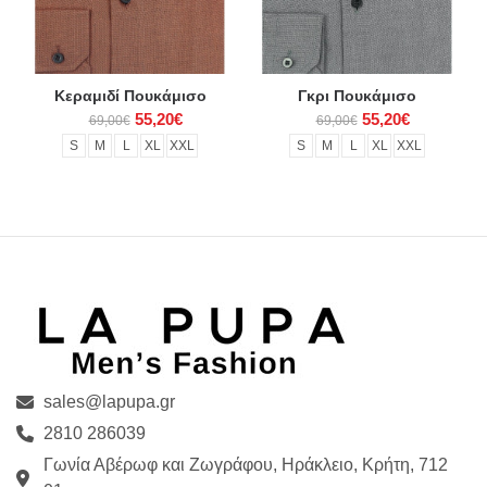
Κεραμιδί Πουκάμισο
Γκρι Πουκάμισο
55,20€
55,20€
69,00€
69,00€
S
M
L
XL
XXL
S
M
L
XL
XXL
sales@lapupa.gr
2810 286039
Γωνία Αβέρωφ και Ζωγράφου, Ηράκλειο, Κρήτη, 712