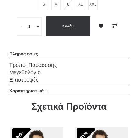
S
M
L
XL
XXL
Ποσότητα
-
+
Καλάθι
Επιθυμητό
Σύγκριση
Πληροφορίες
Τρόποι Παράδοσης
Μεγεθολόγιο
Επιστροφές
Χαρακτηριστικά
Σχετικά Προϊόντα
-30%
-30%