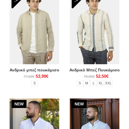
Ανδρικό μπεζ πουκάμισο
Ανδρικό Μπεζ Πουκάμισο
53,99€
52,50€
77,00€
75,00€
S
S
M
L
XL
XXL
NEW
NEW