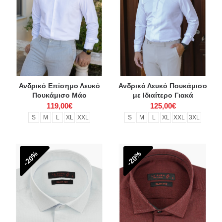
Ανδρικό Επίσημο Λευκό
Ανδρικό Λευκό Πουκάμισο
Πουκάμισο Mάο
με Ιδιαίτερο Γιακά
119,00€
125,00€
S
M
L
XL
XXL
S
M
L
XL
XXL
3XL
-20%
-20%