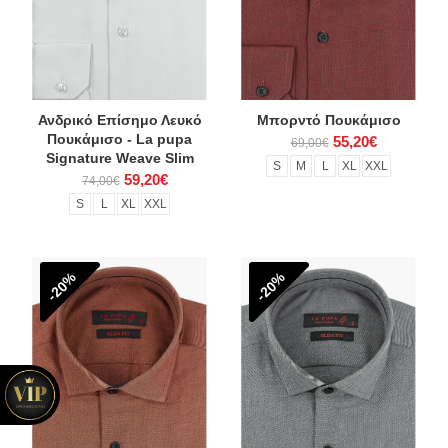
Ανδρικό Επίσημο Λευκό
Μπορντό Πουκάμισο
Πουκάμισο - La pupa
55,20€
69,00€
Signature Weave Slim
S
M
L
XL
XXL
59,20€
74,00€
S
L
XL
XXL
-20%
-20%