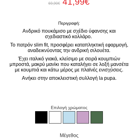
41,99€
69,90€
Περιγραφή:
Ανδρικό πουκάμισο με σχέδιο ύφανσης και
σχεδιαστικό κολλάρο.
Το πατρόν slim
fit, προσφέρει καταπληκτική εφαρμογή,
αναδεικνύοντας την ανδρική σιλουέτα.
Έχει ιταλικό γιακά, κλείσιμο με σειρά κουμπιών
μπροστά, μακρύ μανίκι που καταλήγει σε λοξή μανσέτα
με κουμπιά και κάτω μέρος με πλαϊνές ενισχύσεις.
Ανήκει στην αποκλειστική συλλογή la pupa.
Επιλογή χρώματος
Ανδρικό μαύρο πουκάμισο με σχέδιο ύφανσης
Ανδρικό λευκό πουκάμισο με σχέδιο ύφαν
Ανδρικό πουκάμισο σιέλ με σχέδιο
Ανδρικό λιλά πουκάμισο με 
Ανδρικό πράσινο που
Μέγεθος