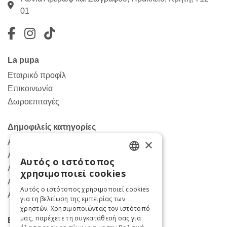
01
Facebook
Instagram
TikTok
La pupa
Εταιρικό προφίλ
Επικοινωνία
Δωροεπιταγές
Δημοφιλείς κατηγορίες
×
Ανδρικά παντελόνια
Ανδρικα πουκάμισα
Αυτός ο ιστότοπος
ENGLISH
Ανδρικά πανωφόρια
χρησιμοποιεί cookies
Ανδρικά κοστούμια
GREEK
Αυτός ο ιστότοπος χρησιμοποιεί cookies
Ανδρικές μπλούζες
για τη βελτίωση της εμπειρίας των
χρηστών. Χρησιμοποιώντας τον ιστότοπό
μας, παρέχετε τη συγκατάθεσή σας για
Βοήθεια