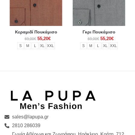
Κεραμιδί Πουκάμισο
Γκρι Πουκάμισο
55,20€
55,20€
69,00€
69,00€
S
M
L
XL
XXL
S
M
L
XL
XXL
sales@lapupa.gr
2810 286039
Γωνία Αβέρωφ και Ζωγράφου, Ηράκλειο, Κρήτη, 712