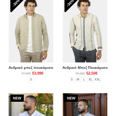
-30%
-30%
Ανδρικό μπεζ πουκάμισο
Ανδρικό Μπεζ Πουκάμισο
53,99€
52,50€
77,00€
75,00€
S
S
M
L
XL
XXL
NEW
NEW