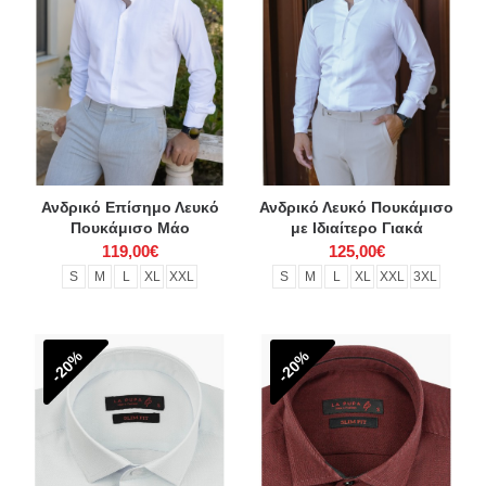
Ανδρικό Επίσημο Λευκό
Ανδρικό Λευκό Πουκάμισο
Πουκάμισο Mάο
με Ιδιαίτερο Γιακά
119,00€
125,00€
S
M
L
XL
XXL
S
M
L
XL
XXL
3XL
-20%
-20%