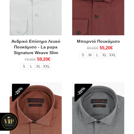
Ανδρικό Επίσημο Λευκό
Μπορντό Πουκάμισο
Πουκάμισο - La pupa
55,20€
69,00€
Signature Weave Slim
S
M
L
XL
XXL
59,20€
74,00€
S
L
XL
XXL
-20%
-20%