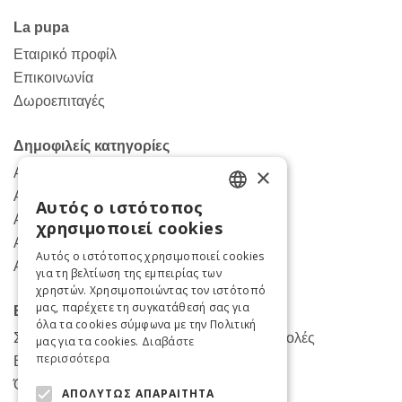
Facebook
Instagram
TikTok
La pupa
Εταιρικό προφίλ
Επικοινωνία
Δωροεπιταγές
Δημοφιλείς κατηγορίες
×
Ανδρικά παντελόνια
Ανδρικα πουκάμισα
Αυτός ο ιστότοπος
ENGLISH
Ανδρικά πανωφόρια
χρησιμοποιεί cookies
Ανδρικά κοστούμια
GREEK
Αυτός ο ιστότοπος χρησιμοποιεί cookies
Ανδρικές μπλούζες
για τη βελτίωση της εμπειρίας των
χρηστών. Χρησιμοποιώντας τον ιστότοπό
μας, παρέχετε τη συγκατάθεσή σας για
Βοήθεια
όλα τα cookies σύμφωνα με την Πολιτική
Συχνές Ερωτήσεις για Παραγγελίες- Αποστολές
μας για τα cookies.
Διαβάστε
περισσότερα
Επιστροφές και αλλαγές
Όροι χρήσης
ΑΠΟΛΎΤΩΣ ΑΠΑΡΑΊΤΗΤΑ