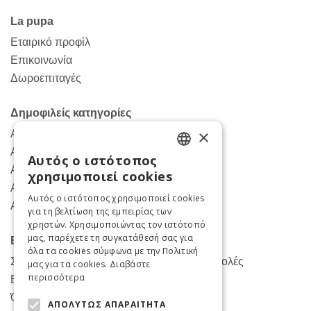
Facebook
Instagram
TikTok
La pupa
Εταιρικό προφίλ
Επικοινωνία
Δωροεπιταγές
Δημοφιλείς κατηγορίες
×
Ανδρικά παντελόνια
Ανδρικα πουκάμισα
Αυτός ο ιστότοπος
ENGLISH
Ανδρικά πανωφόρια
χρησιμοποιεί cookies
Ανδρικά κοστούμια
GREEK
Αυτός ο ιστότοπος χρησιμοποιεί cookies
Ανδρικές μπλούζες
για τη βελτίωση της εμπειρίας των
χρηστών. Χρησιμοποιώντας τον ιστότοπό
μας, παρέχετε τη συγκατάθεσή σας για
Βοήθεια
όλα τα cookies σύμφωνα με την Πολιτική
Συχνές Ερωτήσεις για Παραγγελίες- Αποστολές
μας για τα cookies.
Διαβάστε
περισσότερα
Επιστροφές και αλλαγές
Όροι χρήσης
ΑΠΟΛΎΤΩΣ ΑΠΑΡΑΊΤΗΤΑ